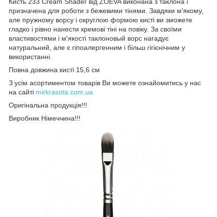
Кисть 233 Cream Shader від ZOEVA виконана з таклона і
призначена для роботи з бежевими тінями. Завдяки м'якому,
але пружному ворсу і округлою формою кисті ви зможете
гладко і рівно нанести кремові тіні на повіку. За своїми
властивостями і м'якості таклоновый ворс нагадує
натуральний, але є гіпоалергенним і більш гігієнічним у
використанні.
Повна довжина кисті 15,6 см
З усім асортиментом товарів Ви можете ознайомитись у нас
на сайті
mirkrasota.com.ua
Оригінальна продукція!!!
Виробник Німеччина!!!