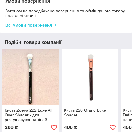
Умови повернення
Законом не передбачено повернення та обмін даного товару
належної якості
Всі умови повернення
Подібні товари компанії
Кисть Zoeva 222 Luxe All
Кисть 220 Grand Luxe
Кист
Over Shader - для
Shader
Defi
розтушовування тіней
нане
розт
200
400
450
₴
₴