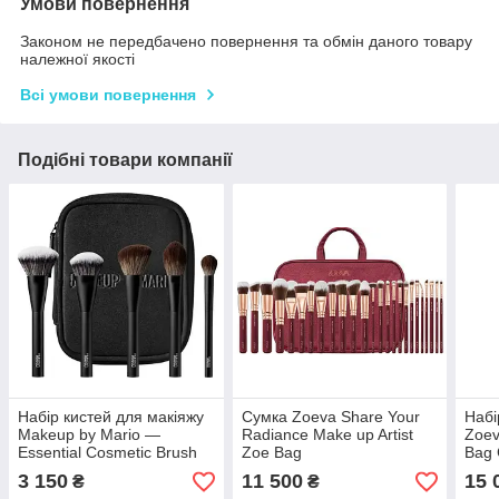
Умови повернення
Законом не передбачено повернення та обмін даного товару
належної якості
Всі умови повернення
Подібні товари компанії
Набір кистей для макіяжу
Сумка Zoeva Share Your
Набі
Makeup by Mario —
Radiance Make up Artist
Zoev
Essential Cosmetic Brush
Zoe Bag
Bag 
Set
шт
3 150
11 500
15 
₴
₴