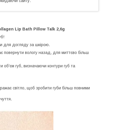
окидаючи сайту.
llagen Lip Bath Pillow Talk 2,6g
уб!
ми для догляду за шкірою.
є повернути вологу назад, для миттєво більш
 об'єм губ, визначаючи контури губ та
бражає світло, щоб зробити губи більш повними
чуття.