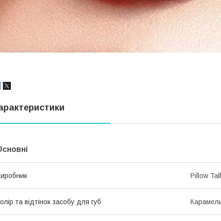
арактеристики
Основні
иробник
Pillow Tal
олір та відтінок засобу для губ
Карамел