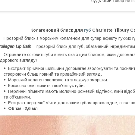
будь-який товар не п
Колагеновий блиск для
губ
Charlotte Tilbury Co
розорий блиск з морським колагеном для супер ефекту пухких г
ollagen Lip Bath
- прозорий блиск для губ, збагачений інгредієнта
тримайте соковиті губи в мить ока з цим блиском, який допомага
дорового вигляду!
Екстракт гірчичної шипшини допомагає зволожувати та посилити
створюючи більш повний та привабливий вигляд.
Морський колаген зволожує та згладжує зморшки.
Кокосова олія живить і пом'якшує губи.
Перлинні пігменти мають молочно-рожевий відтінок, який відо
та об'ємними.
Екстракт перцевої м'яти дає вашим губам прохолодне, свіже по
Об'єм -2,6 мл