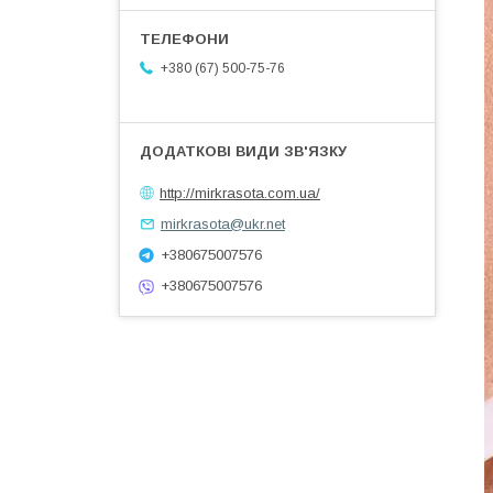
+380 (67) 500-75-76
http://mirkrasota.com.ua/
mirkrasota@ukr.net
+380675007576
+380675007576