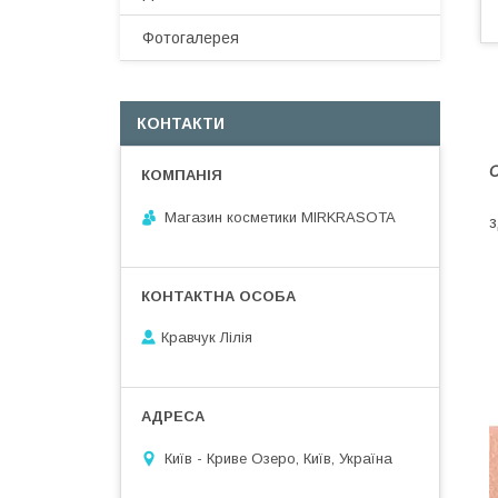
Фотогалерея
КОНТАКТИ
П
C
О
Магазин косметики MIRKRASOTA
з
Кравчук Лілія
Київ - Криве Озеро, Київ, Україна