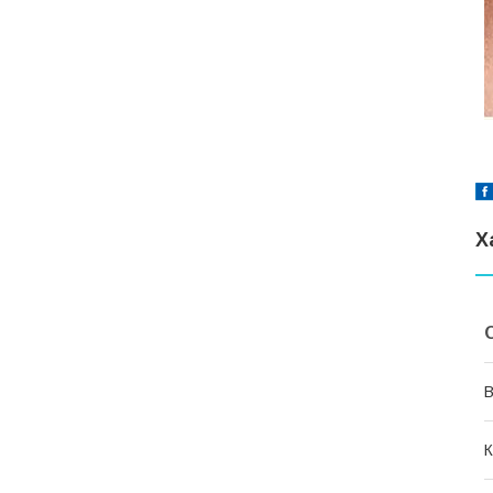
Х
В
К