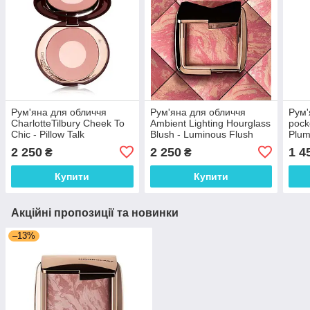
Рум'яна для обличчя
Рум'яна для обличчя
Рум
CharlotteTilbury Cheek To
Ambient Lighting Hourglass
pock
Chic - Pillow Talk
Blush - Luminous Flush
Plum
2 250
2 250
1 4
₴
₴
Купити
Купити
Акційні пропозиції та новинки
–13%