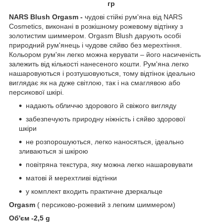
гр
NARS Blush Orgasm -
чудові стійкі рум'яна від NARS
Cosmetics, виконані в розкішному рожевому відтінку з
золотистим шиммером. Orgasm Blush дарують особі
природний рум'янець і чудове сяйво без мерехтіння.
Кольором рум'ян легко можна керувати – його насиченість
залежить від кількості нанесеного кошти. Рум'яна легко
нашаровуються і розтушовуються, тому відтінок ідеально
виглядає як на дуже світлою, так і на смаглявою або
персикової шкірі.
надають обличчю здорового й свіжого вигляду
забезпечують природну ніжність і сяйво здорової
шкіри
не розпорошуються, легко наносяться, ідеально
зливаються зі шкірою
повітряна текстура, яку можна легко нашаровувати
матові й мерехтливі відтінки
у комплект входить практичне дзеркальце
Orgasm
( персиково-рожевий з легким шиммером)
Об'єм -2,5 g