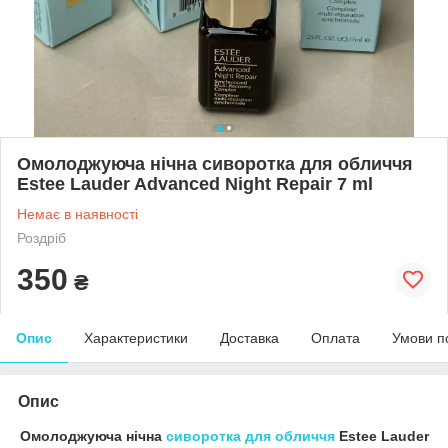
Омолоджуюча нічна сиворотка для обличчя
Estee Lauder Advanced Night Repair 7 ml
Немає в наявності
Роздріб
350
₴
Опис
Характеристики
Доставка
Оплата
Умови п
Опис
Омолоджуюча нічна
сиворотка для обличчя
Estee Lauder