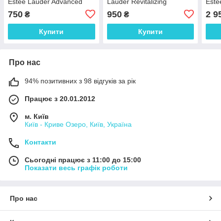
Estee Lauder Advanced
Lauder Revitalizing
Este
Night Repair 15 ml без
Supreme+ 15 SPF 15 мл
Nigh
750
950
2 9
₴
₴
коробочки, з набору)
Купити
Купити
Про нас
94% позитивних з 98 відгуків за рік
Працює з 20.01.2012
м. Київ
Київ - Криве Озеро, Київ, Україна
Контакти
Сьогодні працює з 11:00 до 15:00
Показати весь графік роботи
Про нас