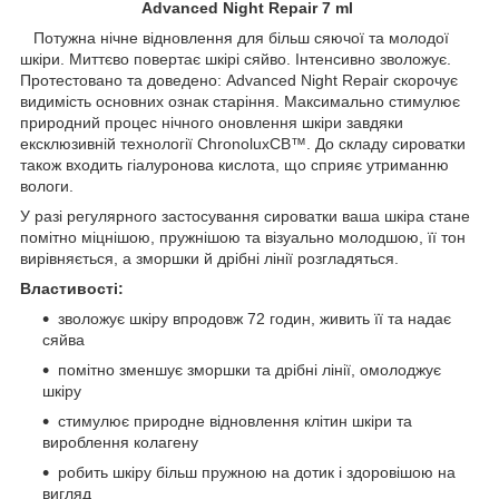
Advanced Night Repair 7 ml
Потужна нічне відновлення для більш сяючої та молодої
шкіри. Миттєво повертає шкірі сяйво. Інтенсивно зволожує.
Протестовано та доведено: Advanced Night Repair скорочує
видимість основних ознак старіння. Максимально стимулює
природний процес нічного оновлення шкіри завдяки
ексклюзивній технології ChronoluxCB™. До складу сироватки
також входить гіалуронова кислота, що сприяє утриманню
вологи.
У разі регулярного застосування сироватки ваша шкіра стане
помітно міцнішою, пружнішою та візуально молодшою, її тон
вирівняється, а зморшки й дрібні лінії розгладяться.
Властивості:
зволожує шкіру впродовж 72 годин, живить її та надає
сяйва
помітно зменшує зморшки та дрібні лінії, омолоджує
шкіру
стимулює природне відновлення клітин шкіри та
вироблення колагену
робить шкіру більш пружною на дотик і здоровішою на
вигляд