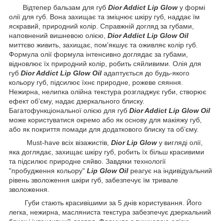
Відтепер бальзам для губ
Dior Addict Lip Glow
у формі
олії для губ. Вона захищає та зміцнює шкіру губ, наддає їм
яскравий, природний колір. Справжній догляд за губами,
наповнений вишневою олією,
Dior Addict Lip Glow Oil
миттєво живить, захищає, пом'якшує та оживляє колір губ.
Формула олії формула інтенсивно доглядає за губами,
відновлює їх природний колір, робить сяйливими. Олія для
губ
Dior Addict Lip Glow Oil
адаптується до будь-якого
кольору губ, підсилює їхнє природне, рожеве сяяння.
Нежирна, нелипка олійна текстура розгладжує губи, створює
ефект об’єму, надає дзеркального блиску.
Багатофункціональної олією для губ
Dior Addict Lip Glow Oil
може користуватися окремо або як основу для макіяжу губ,
або як покриття помади для додаткового блиску та об’єму.
Must-have всіх візажистів,
Dior Lip Glow
у вигляді олії,
яка доглядає, захищає шкіру губ, робить їх більш красивими
та підсилює природне сяйво. Завдяки технології
"пробудження кольору"
Lip Glow Oil
реагує на індивідуальний
рівень зволоження шкіри губ, забезпечує їм тривале
зволоження.
Губи стають красивішими за 5 днів користування. Його
легка, нежирна, масляниста текстура забезпечує дзеркальний