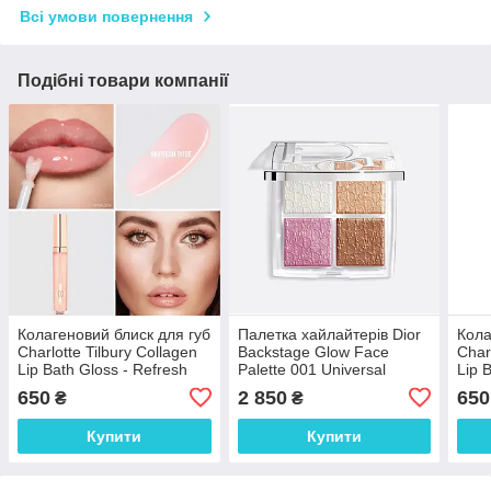
Всі умови повернення
Подібні товари компанії
Колагеновий блиск для губ
Палетка хайлайтерів Dior
Кола
Charlotte Tilbury Collagen
Backstage Glow Face
Char
Lip Bath Gloss - Refresh
Palette 001 Universal
Lip 
Rose, 2.6ml
650
2 850
650
₴
₴
Купити
Купити