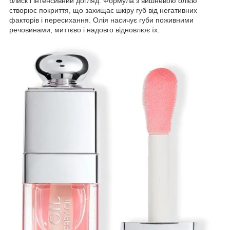
блиск і інтенсивний догляд. Формула з вишневою олією
створює покриття, що захищає шкіру губ від негативних
факторів і пересихання. Олія насичує губи поживними
речовинами, миттєво і надовго відновлює їх.