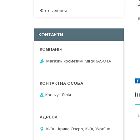
щ
Фотогалерея
В
КОНТАКТИ
Магазин косметики MIRKRASOTA
І
Кравчук Лілія
Ц
Київ - Криве Озеро, Київ, Україна