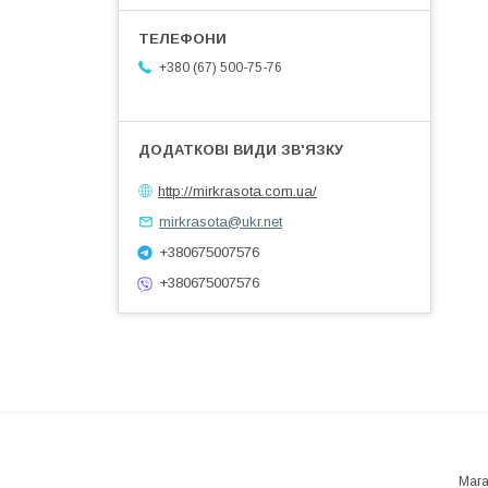
+380 (67) 500-75-76
http://mirkrasota.com.ua/
mirkrasota@ukr.net
+380675007576
+380675007576