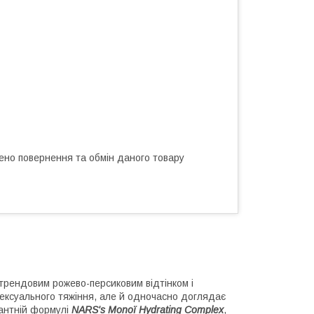
ено повернення та обмін даного товару
 трендовим рожево-персиковим відтінком і
сексуального тяжіння, але й одночасно доглядає
дантній формулі
NARS's Monoï Hydrating Complex
,