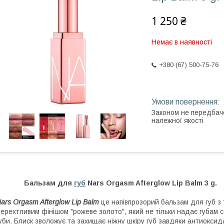
1 250 ₴
Немає в наявності
+380 (67) 500-75-76
Законом не передбач
належної якості
Бальзам для
губ
Nars Orgasm Afterglow Lip Balm 3 g.
ars Orgasm Afterglow Lip Balm
це напівпрозорий бальзам для губ з
ерехтливим фінішом "рожеве золото", який не тільки надає губам 
уби. Блиск зволожує та захищає ніжну шкіру губ завдяки антиокси