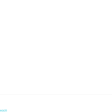
ності