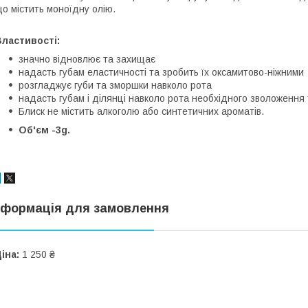
о містить моноїдну олію.
ластивості:
значно відновлює та захищає
надасть губам еластичності та зробить їх оксамитово-ніжними
розгладжує губи та зморшки навколо рота
надасть губам і ділянці навколо рота необхідного зволоження
Блиск не містить алкоголю або синтетичних ароматів.
Об'єм -3g.
нформація для замовлення
іна:
1 250 ₴