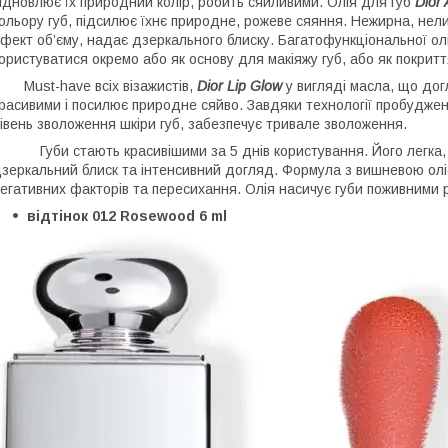
ідновлює їх природний колір, робить сяйливими. Олія для губ
Dior 
ольору губ, підсилює їхнє природне, рожеве сяяння. Нежирна, нели
фект об’єму, надає дзеркального блиску. Багатофункціональної ол
ористуватися окремо або як основу для макіяжу губ, або як покрит
ust-have всіх візажистів,
Dior Lip Glow
у вигляді масла, що догл
расивими і посилює природне сяйво. Завдяки технології пробудже
івень зволоження шкіри губ, забезпечує тривале зволоження.
уби стають красивішими за 5 днів користування. Його легка, 
зеркальний блиск та інтенсивний догляд. Формула з вишневою олі
егативних факторів та пересихання. Олія насичує губи поживними 
відтінок 012 Rosewood 6 ml