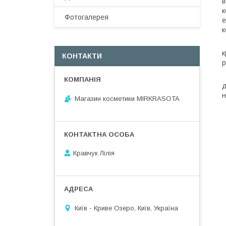
в
к
Фотогалерея
е
к
M
к
КОНТАКТИ
р
Г
д
н
Магазин косметики MIRKRASOTA
Кравчук Лілія
Київ - Криве Озеро, Київ, Україна