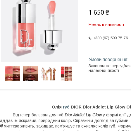
1 650 ₴
Немає в наявності
+380 (67) 500-75-76
Законом не передбач
належної якості
Олія
губ
DIOR Dior Addict Lip Glow O
Відтепер бальзам для губ
Dior Addict Lip Glow
у формі олії д
аддає їм яскравий, природний колір. Справжній догляд за губами
il
миттєво живить, захищає, пом'якшує та оживляє колір губ. Форму