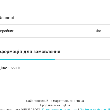
Основні
иробник
Dior
нформація для замовлення
іна:
1 650 ₴
Сайт створений на маркетплейсі
Prom.ua
Продавець на Bigl.ua
Магазин косметики MIRKRASOTA |
Поскаржитися на контент
|
Політика конфіденцій