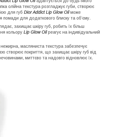
Addict Lip Glow Oil
адаптується до будь-якого
пка олійна текстура розгладжує губи, створює
ією для губ
Dior Addict Lip Glow Oil
може
тя помади для додаткового блиску та об’єму.
ядає, захищає шкіру губ, робить їх більш
ння кольору
Lip Glow Oil
реагує на індивідуальний
нежирна, масляниста текстура забезпечує
єю створює покриття, що захищає шкіру губ від
речовинами, миттєво та надовго відновлює їх.