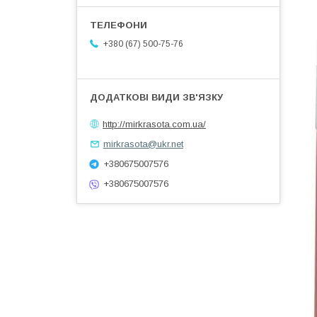
+380 (67) 500-75-76
http://mirkrasota.com.ua/
mirkrasota@ukr.net
+380675007576
+380675007576