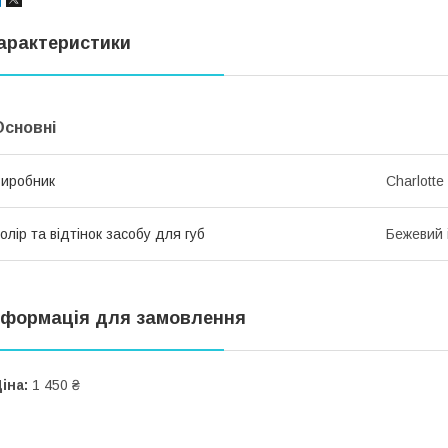
арактеристики
Основні
иробник
Charlotte 
олір та відтінок засобу для губ
Бежевий і
нформація для замовлення
іна:
1 450 ₴