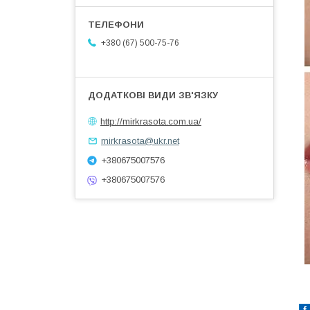
+380 (67) 500-75-76
http://mirkrasota.com.ua/
mirkrasota@ukr.net
+380675007576
+380675007576