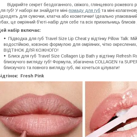
ідкрийте секрет бездоганного, свіжого, глянцевого рожевого ру
ля губ! У наборі ви знайдете міні-
помаду для губ
та міні-колагенову
ідходять для сумочки, клатча або косметички! Ідеально упаковани
убах, це омріяний б'юті-набір для себе та всіх прихильниць блисків 
ей набір включає:
Підводка для губ Travel Size Lip Cheat у відтінку Pillow Talk: Мі
водостійкою, ковзною формулою для омріяних, чітко окреслених, 
ВІДТІНОК ДЛЯ КОЖНОГО!
Блиск для губ Travel Size Collagen Lip Bath у відтінку Refresh 
блискучого вигляду губ! Формула, збагачена COLLAGEN та SUPER
блискучого та повного вигляду губ, які хочеться цілувати!
ідтінок:
Fresh Pink