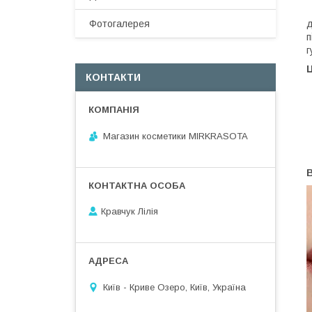
В
Фотогалерея
д
п
г
Ц
КОНТАКТИ
Магазин косметики MIRKRASOTA
В
Кравчук Лілія
Київ - Криве Озеро, Київ, Україна