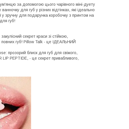
м'янцю за допомогою цього чарівного міні-дуету
 ванночку для губ у різних відтінках, які ідеально
й у зручну для подарунка коробочку з принтом на
для губ!
й закулісний секрет краси зі стійкою,
повних губ! Pillow Talk - це ІДЕАЛЬНИЙ
Rose: прозорий блиск для губ для свіжого,
 LIP PEPTIDE, - це секрет привабливого,