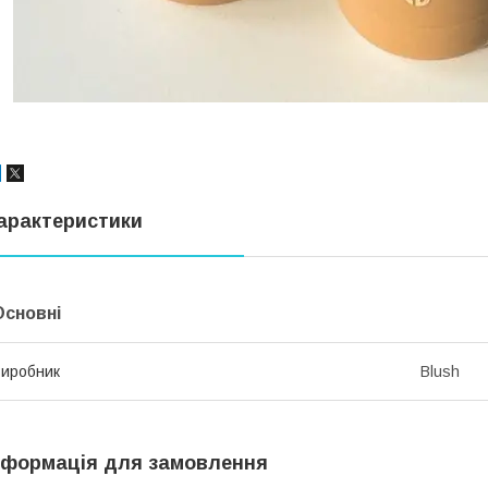
арактеристики
Основні
иробник
Blush
нформація для замовлення