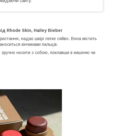
окидаючи сайту.
від Rhode Skin, Hailey Bieber
тання, надає шкірі легке сяйво. Вона містить
аноситься кінчиками пальців.
зручно носити з собою, поклавши в кишеню чи