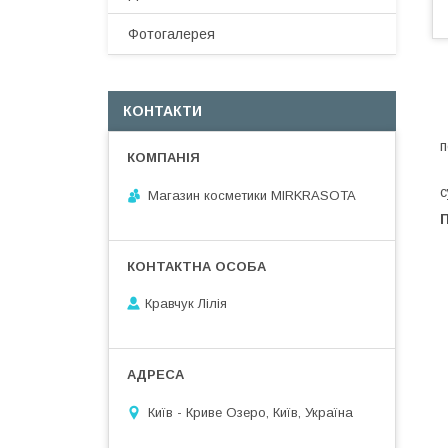
Фотогалерея
КОНТАКТИ
К
п
К
с
Магазин косметики MIRKRASOTA
Кравчук Лілія
Київ - Криве Озеро, Київ, Україна