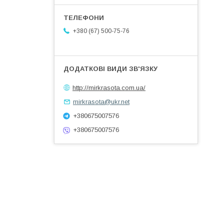
+380 (67) 500-75-76
http://mirkrasota.com.ua/
mirkrasota@ukr.net
+380675007576
+380675007576