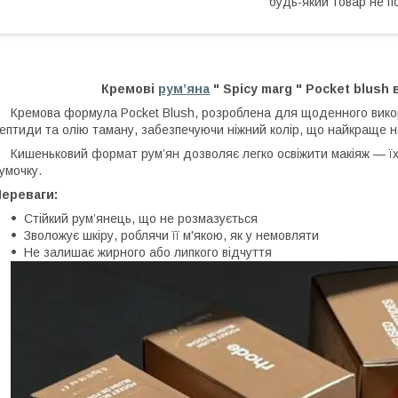
будь-який товар не п
Кремові
рум’яна
" Spicy marg " Pocket blush 
ремова формула Pocket Blush, розроблена для щоденного викорис
ептиди та олію таману, забезпечуючи ніжний колір, що найкраще н
ишеньковий формат рум’ян дозволяє легко освіжити макіяж — їх 
умочку.
Переваги:
Стійкий рум’янець, що не розмазується
Зволожує шкіру, роблячи її м'якою, як у немовляти
Не залишає жирного або липкого відчуття