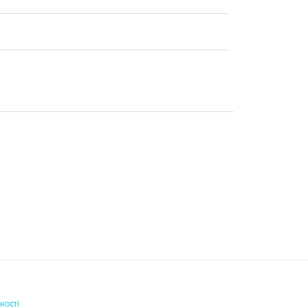
ності