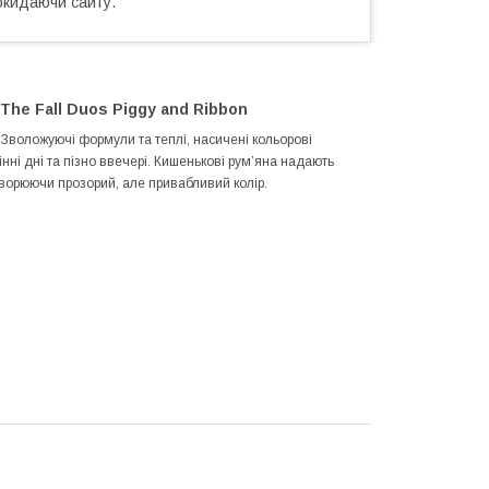
окидаючи сайту.
The Fall Duos Piggy and Ribbon
и. Зволожуючі формули та теплі, насичені кольорові
інні дні та пізно ввечері. Кишенькові рум’яна надають
 створюючи прозорий, але привабливий колір.