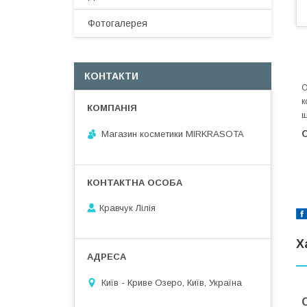
Фотогалерея
КОНТАКТИ
О
к
щ
Магазин косметики MIRKRASOTA
Кравчук Лілія
Х
Київ - Криве Озеро, Київ, Україна