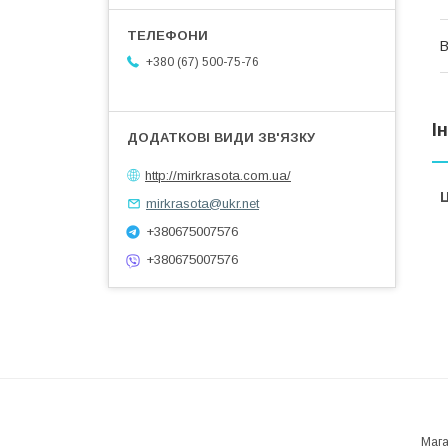
В
+380 (67) 500-75-76
І
http://mirkrasota.com.ua/
Ц
mirkrasota@ukr.net
+380675007576
+380675007576