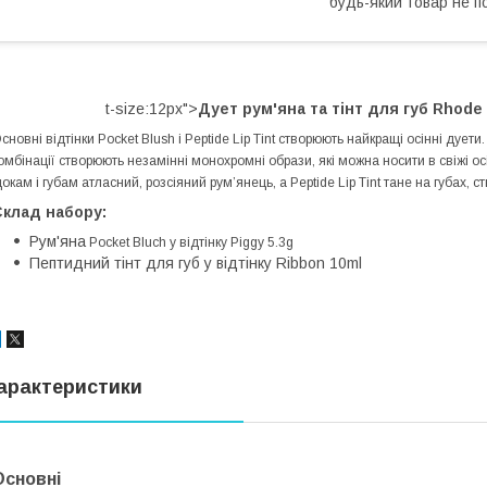
будь-який товар не п
t-size:12px">
Дует рум'яна та тінт для губ Rhode 
сновні відтінки Pocket Blush і Peptide Lip Tint створюють найкращі осінні дует
омбінації створюють незамінні монохромні образи, які можна носити в свіжі ос
окам і губам атласний, розсіяний рум’янець, а Peptide Lip Tint тане на губах,
Склад набору:
Рум'яна
Pocket Bluch у відтінку Piggy 5.3g
Пептидний тінт для губ у відтінку Ribbon 10ml
арактеристики
Основні