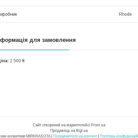
иробник
Rhode
нформація для замовлення
іна:
2 500 ₴
Сайт створений на маркетплейсі
Prom.ua
Продавець на Bigl.ua
Магазин косметики MIRKRASOTA |
Поскаржитися на контент
|
Політика конфіденцій