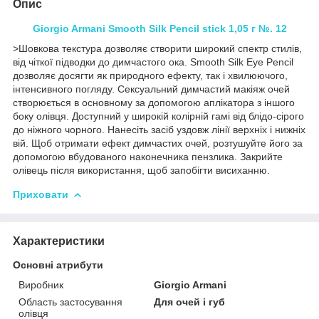
Опис
Giorgio Armani Smooth Silk Pencil stick 1,05 г №. 12
>Шовкова текстура дозволяє створити широкий спектр стилів,
від чіткої підводки до димчастого ока. Smooth Silk Eye Pencil
дозволяє досягти як природного ефекту, так і хвилюючого,
інтенсивного погляду. Сексуальний димчастий макіяж очей
створюється в основному за допомогою аплікатора з іншого
боку олівця. Доступний у широкій колірній гамі від блідо-сірого
до ніжного чорного. Нанесіть засіб уздовж лінії верхніх і нижніх
вій. Щоб отримати ефект димчастих очей, розтушуйте його за
допомогою вбудованого наконечника пензлика. Закрийте
олівець після використання, щоб запобігти висиханню.
Приховати
Характеристики
Основні атрибути
Виробник
Giorgio Armani
Область застосування
Для очей і губ
олівця