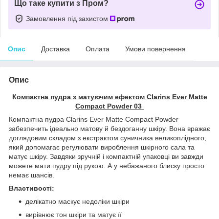
Що таке купити з Пром?
Замовлення під захистом
Опис
Доставка
Оплата
Умови повернення
Опис
К
омпактна пудра з матуючим ефектом Clarins Ever Matte
Compact Powder 03
Компактна пудра Clarins Ever Matte Compact Powder
забезпечить ідеально матову й бездоганну шкіру. Вона вражає
доглядовим складом з екстрактом суничника великоплідного,
який допомагає регулювати вироблення шкірного сала та
матує шкіру. Завдяки зручній і компактній упаковці ви завжди
можете мати пудру під рукою. А у небажаного блиску просто
немає шансів.
Властивості:
делікатно маскує недоліки шкіри
вирівнює тон шкіри та матує її