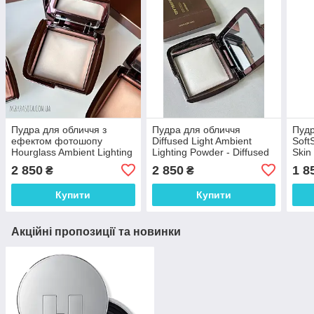
Пудра для обличчя з
Пудра для обличчя
Пудр
ефектом фотошопу
Diffused Light Ambient
Soft
Hourglass Ambient Lighting
Lighting Powder - Diffused
Skin
Powder Ethereal Light
Light
Mari
2 850
2 850
1 8
₴
₴
Купити
Купити
Акційні пропозиції та новинки