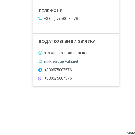
+380 (67) 500-75-76
http://mirkrasota.com.ua/
mirkrasota@ukr.net
+380675007576
+380675007576