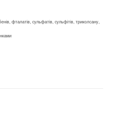
нів, фталатів, сульфатів, сульфітів, триколсану,
инками