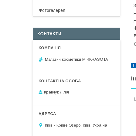
З
Фотогалерея
Н
П
ф
КОНТАКТИ
В
Магазин косметики MIRKRASOTA
І
Кравчук Лілія
Ц
Київ - Криве Озеро, Київ, Україна