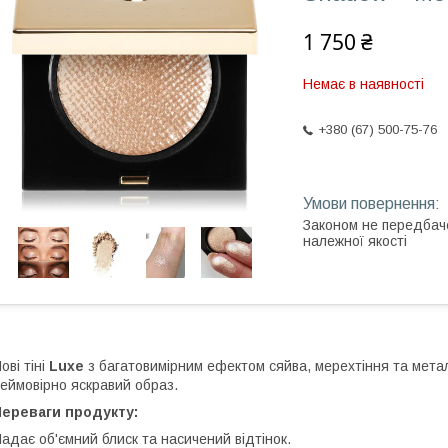
1 750 ₴
Немає в наявності
+380 (67) 500-75-76
Законом не передбач
належної якості
ові тіні
Luxe
з багатовимірним ефектом сяйва, мерехтіння та метал
еймовірно яскравий образ.
Переваги продукту:
адає об'ємний блиск та насичений відтінок.