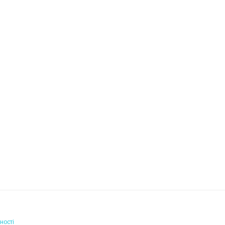
ності