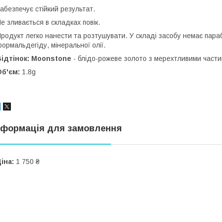
абезпечує стійкий результат.
е зливається в складках повік.
родукт легко нанести та розтушувати. У складі засобу немає парабе
ормальдегіду, мінеральної олії.
ідтінок: Moonstone
- блідо-рожеве золото з мерехтливими част
Об'єм:
1.8g
нформація для замовлення
іна:
1 750 ₴