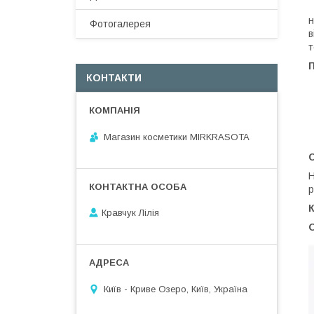
К
н
Фотогалерея
в
т
КОНТАКТИ
Магазин косметики MIRKRASOTA
С
Н
р
К
Кравчук Лілія
О
Київ - Криве Озеро, Київ, Україна