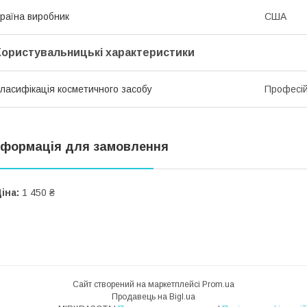
раїна виробник
США
Користувальницькі характеристики
ласифікація косметичного засобу
Професі
нформація для замовлення
іна:
1 450 ₴
Сайт створений на маркетплейсі
Prom.ua
Продавець на Bigl.ua