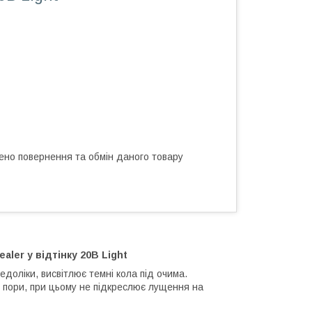
ено повернення та обмін даного товару
aler у відтінку 20B Light
едоліки, висвітлює темні кола під очима.
 пори, при цьому не підкреслює лущення на