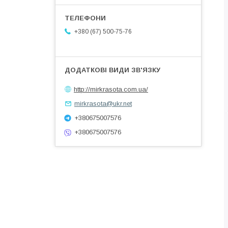
+380 (67) 500-75-76
http://mirkrasota.com.ua/
mirkrasota@ukr.net
+380675007576
+380675007576