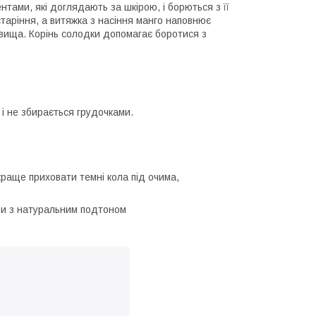
ми, які доглядають за шкірою, і борються з її
таріння, а витяжка з насіння манго наповнює
овища. Корінь солодки допомагає боротися з
і не збирається грудочками.
краще приховати темні кола під очима,
кіри з натуральним подтоном