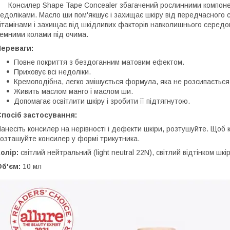
онсилер Shape Tape Concealer збагачений рослинними компонента
едоліками. Масло ши пом'якшує і захищає шкіру від передчасного с
ітамінами і захищає від шкідливих факторів навколишнього серед
емними колами під очима.
Переваги:
Повне покриття з бездоганним матовим ефектом.
Приховує всі недоліки.
Кремоподібна, легко змішується формула, яка не розсипається 
Живить маслом манго і маслом ши.
Допомагає освітлити шкіру і зробити її підтягнутою.
посіб застосування:
анесіть консилер на нерівності і дефекти шкіри, розтушуйте. Щоб 
озташуйте консилер у формі трикутника.
олір:
світлий нейтральний (light neutral 22N), світлий відтінком ш
б'єм:
10 мл