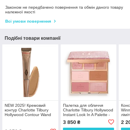
Законом не передбачено повернення та обмін даного товару
належної якості
Всі умови повернення
Подібні товари компанії
NEW 2025! Кремовий
Палетка для обличчя
Конс
контур Charlotte Tilbury
Charlotte Tilbury Hollywood
Winn
Hollywood Contour Wand
Instant Look In A Palette -
лімі
Medium 12 ml
Pretty Glowing Beauty
відті
3 850
2 2
₴