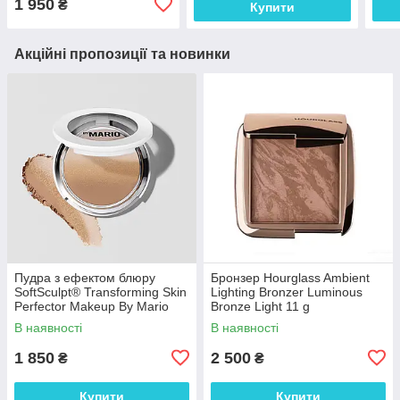
1 950
₴
Купити
Акційні пропозиції та новинки
Пудра з ефектом блюру
Бронзер Hourglass Ambient
SoftSculpt® Transforming Skin
Lighting Bronzer Luminous
Perfector Makeup By Mario
Bronze Light 11 g
Light Medium
В наявності
В наявності
1 850
2 500
₴
₴
Купити
Купити