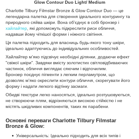
Glow Contour Duo Light/ Medium
Charlotte Tilbury Filmstar Bronze & Glow Contour Duo — це
легендарна палетка для створення ідеального контурингу та
природного сяйва шкіри. Вона об'єднує в собі бронзер і
хайлайтер
, які допоможуть підкреслити риси обличчя,
надавши йому чіткішої форми і ніжного світіння.
Ця палетка підходить для власниць будь-якого тону шкіри,
ідеально адаптуючись до індивідуальних особливостей.
Хайлайтер м'яко підсвічує необхідні ділянки, додаючи ефект
"свіжої шкіри". Завдяки вмісту золотистих світловідбиваючих
частинок, обличчя виглядає сяючим і відпочилим.
Бронзер поєднує пігменти з легким перламутром, що
дозволяє м'яко окреслити контури обличчя, скорегувати його
форму і надати легкого відтінку засмаги.
Обидві текстури легко наносяться, ідеально розтушовуються,
не створюючи плям, відрізняються високою стійкістю і не
містять шкідливих компонентів, таких як парабени.
Основні переваги Charlotte Tilbury Filmstar
Bronze & Glow:
Універсальність: Ідеально підходить для всіх типів і