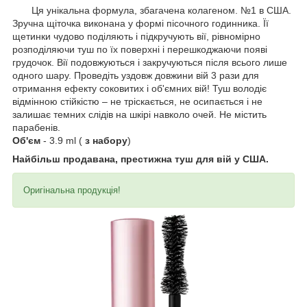
Ця унікальна формула, збагачена колагеном. №1 в США.
Зручна щіточка виконана у формі пісочного годинника. Її
щетинки чудово поділяють і підкручують вії, рівномірно
розподіляючи туш по їх поверхні і перешкоджаючи появі
грудочок. Вії подовжуються і закручуються після всього лише
одного шару. Проведіть уздовж довжини вій 3 рази для
отримання ефекту соковитих і об'ємних вій! Туш володіє
відмінною стійкістю – не тріскається, не осипається і не
залишає темних слідів на шкірі навколо очей. Не містить
парабенів.
Об'єм
- 3.9 ml (
з набору
)
Найбільш продавана, престижна туш для вій у США.
Оригінальна продукція!